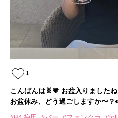
1
こんばんは🐰💗 お盆入りましたね
お盆休み、どう過ごしますか〜？👀.
#B4 梅田
#バー
#ファンクラ
#fo