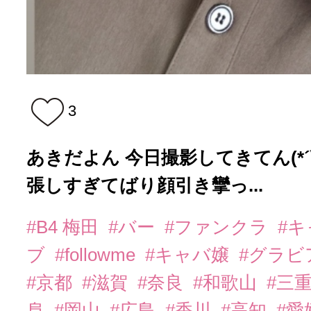
3
あきだよん 今日撮影してきてん(*´
張しすぎてばり顔引き攣っ...
#B4 梅田
#バー
#ファンクラ
#
ブ
#followme
#キャバ嬢
#グラビ
#京都
#滋賀
#奈良
#和歌山
#三
阜
#岡山
#広島
#香川
#高知
#愛