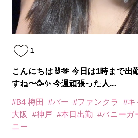
1
こんにちは🐰🫶 今日は1時まで出
すね〜🥳✨ 今週頑張った人...
#B4 梅田
#バー
#ファンクラ
#
大阪
#神戸
#本日出勤
#バニーガ
ニー