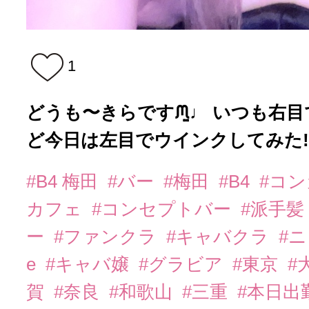
1
どうも〜きらですᙏ̤̱♩ いつも右
ど今日は左目でウインクしてみた‼️.
#B4 梅田
#バー
#梅田
#B4
#コ
カフェ
#コンセプトバー
#派手髪
ー
#ファンクラ
#キャバクラ
#
e
#キャバ嬢
#グラビア
#東京
#
賀
#奈良
#和歌山
#三重
#本日出