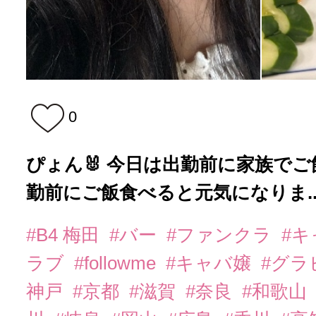
0
ぴょん🐰 今日は出勤前に家族でご
勤前にご飯食べると元気になりま..
#B4 梅田
#バー
#ファンクラ
#
ラブ
#followme
#キャバ嬢
#グラ
神戸
#京都
#滋賀
#奈良
#和歌山