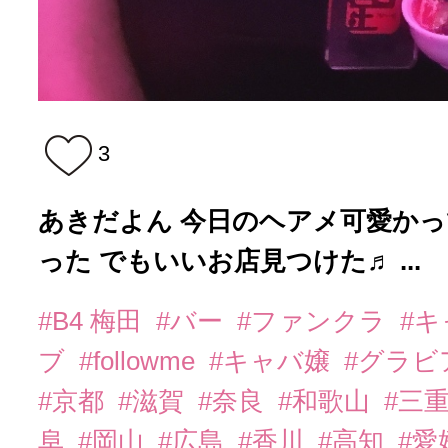
3
あきだよん 今日のヘアメ可愛か
った でもいいお店見つけた♬ ...
#B4 梅田
#バー
#ファンクラ
#
ブ
#followme
#キャバ嬢
#グラビ
#京都
#滋賀
#奈良
#和歌山
#三
阜
#岡山
#広島
#香川
#高知
#愛