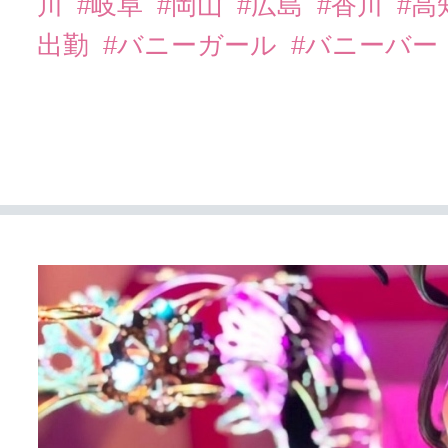
川
#岐阜
#岡山
#広島
#香川
#高
出勤
#バニーガール
#バニーバー