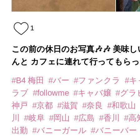
1
この前の休日のお写真🎶🎶 美味
んと カフェに連れて行ってもらった
#B4 梅田
#バー
#ファンクラ
#
ラブ
#followme
#キャバ嬢
#グラ
神戸
#京都
#滋賀
#奈良
#和歌山
川
#岐阜
#岡山
#広島
#香川
#高
出勤
#バニーガール
#バニーバー