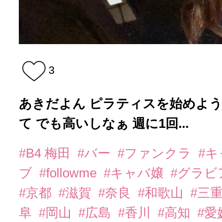
3
あきだよん ピラティスを始めよ
て でも高いしなぁ 週に1回...
#B4 梅田
#バー
#ファンクラ
#
ブ
#followme
#キャバ嬢
#グラビ
#京都
#滋賀
#奈良
#和歌山
#三
阜
#岡山
#広島
#香川
#高知
#愛