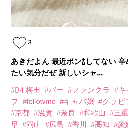
3
あきだよん 最近ポン🍾してない 
たい気分だぜ 新しいシャ...
#B4 梅田
#バー
#ファンクラ
#
ブ
#followme
#キャバ嬢
#グラビ
#京都
#滋賀
#奈良
#和歌山
#三
阜
#岡山
#広島
#香川
#高知
#愛