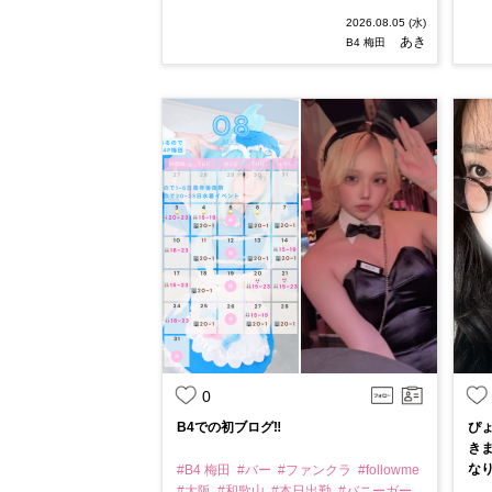
2026.08.05 (水)
あき
B4 梅田
0
B4での初ブログ‼️
ぴょ
きま
なりま
#B4 梅田
#バー
#ファンクラ
#followme
#大阪
#和歌山
#本日出勤
#バニーガー