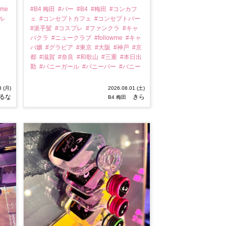
wme
#B4 梅田
#バー
#B4
#梅田
#コンカフ
ル
ェ
#コンセプトカフェ
#コンセプトバー
#派手髪
#コスプレ
#ファンクラ
#キャ
バクラ
#ニュークラブ
#followme
#キャ
バ嬢
#グラビア
#東京
#大阪
#神戸
#京
都
#滋賀
#奈良
#和歌山
#三重
#本日出
勤
#バニーガール
#バニーバー
#バニー
3 (月)
2026.08.01 (土)
るな
きら
B4 梅田