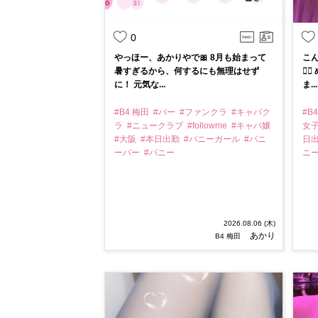
0
やっほー、あかりやで🎀 8月も始まって
こん
暑すぎるから、何するにも無理はせず
🙇
に！ 元気な...
ま...
#B4 梅田
#バー
#ファンクラ
#キャバク
#B
ラ
#ニュークラブ
#followme
#キャバ嬢
女
#大阪
#本日出勤
#バニーガール
#バニ
日
ーバー
#バニー
ニ
2026.08.06 (木)
あかり
B4 梅田