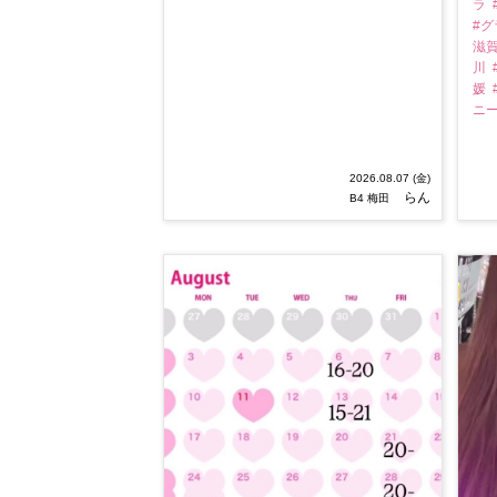
ラ
#
滋
川
媛
ニ
2026.08.07 (金)
らん
B4 梅田