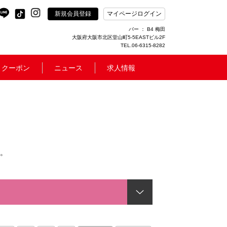
新規会員登録
マイページログイン
バー ： B4 梅田
大阪府大阪市北区堂山町5-5EASTビル2F
TEL.06-6315-8282
クーポン
ニュース
求人情報
。