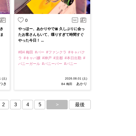
0
き
やっほー、あかりやで🎀 久しぶりに会っ
だま
たお客さんもいて、喋りすぎて時間すぐ
やった今日！ ...
#B4 梅田
#バー
#ファンクラ
#キャバク
ラ
#キャバ嬢
#神戸
#京都
#本日出勤
#
バニーガール
#バニーバー
#バニー
1 (土)
2026.08.01 (土)
つき
あかり
B4 梅田
2
3
4
5
>
最後