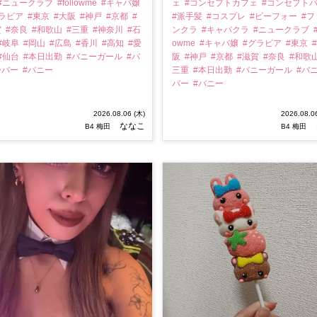
#ニュークラブ
#followme
#キャバ嬢
ェ
#コンセプトカフェ
#コンセプト
グラビア
#東京
#大阪
#神戸
#京都
#
#派手髪
#コスプレ
#ビーフォー
#フ
賀
#奈良
#和歌山
#三重
#神奈川
#石
ンクラ
#キャバクラ
#ニュークラブ
#
#岐阜
#岡山
#広島
#香川
#高知
#愛
owme
#キャバ嬢
#グラビア
#東京
#仙台
#本日出勤
#バニーガール
#バ
阪
#神戸
#京都
#滋賀
#奈良
#和歌
ーバー
#バニー
三重
#本日出勤
#バニーガール
#バ
バー
#バニー
2026.08.06 (木)
2026.08.0
ななこ
B4 梅田
B4 梅田