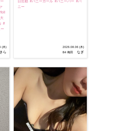
バー
日出勤
#バニーガール
#バニーバー
#バ
ァ
ニー
foll
#大
山
#
ニー
6 (木)
2026.08.06 (木)
きら
なぎ
B4 梅田