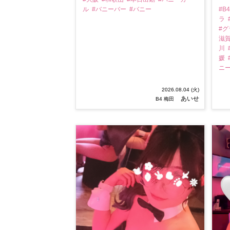
ル
#バニーバー
#バニー
#B
ラ
#
滋
川
媛
ニ
2026.08.04 (火)
あいせ
B4 梅田