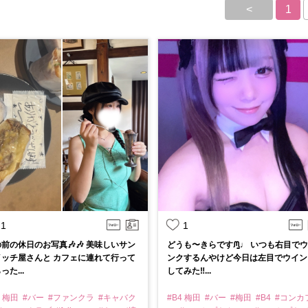
<
1
1
1
前の休日のお写真🎶🎶 美味しいサン
どうも〜きらですᙏ̤̱♩ いつも右目で
イッチ屋さんと カフェに連れて行って
ンクするんやけど今日は左目でウイン
った...
してみた‼️...
4 梅田
#バー
#ファンクラ
#キャバク
#B4 梅田
#バー
#梅田
#B4
#コンカ