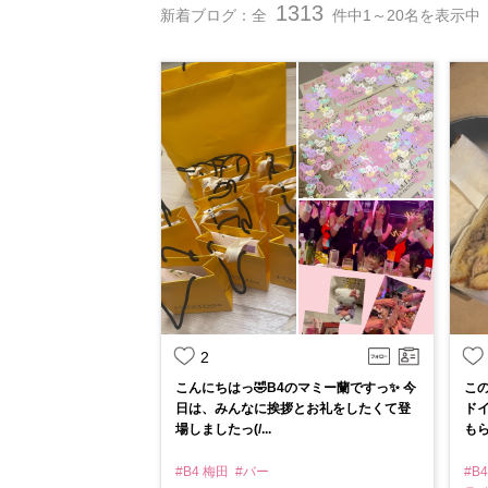
1313
新着ブログ：全
件中1～20名を表示中
2
こんにちはっ🤣B4のマミー蘭ですっ✨️ 今
この
日は、みんなに挨拶とお礼をしたくて登
ド
場しましたっ(/...
もら
#B4 梅田
#バー
#B