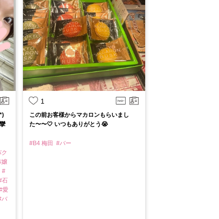
1
)
この前お客様からマカロンもらいまし
攣
た〜〜🤍 いつもありがとう😭
#B4 梅田
#バー
バク
バ嬢
都
#
#石
#愛
#バ