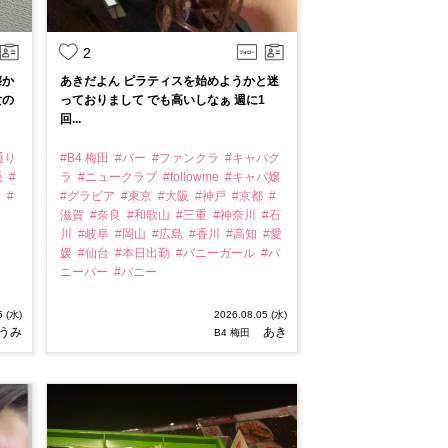
2
懐か
あきだよん ピラティスを始めようかと迷
女の
っておりまして でも高いしなぁ 週に1
回...
通り
#B4 梅田
#バー
#ファンクラ
#キャバク
阪
#
ラ
#ニュークラブ
#followme
#キャバ嬢
ー
#
#グラビア
#東京
#大阪
#神戸
#京都
#
滋賀
#奈良
#和歌山
#三重
#神奈川
#石
川
#岐阜
#岡山
#広島
#香川
#高知
#愛
媛
#仙台
#本日出勤
#バニーガール
#バ
ニーバー
#バニー
5 (水)
2026.08.05 (水)
うみ
あき
B4 梅田