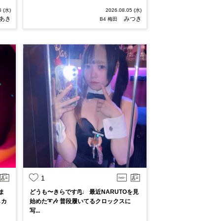
5 (水)
2026.08.05 (水)
あき
みつき
B4 梅田
1
ま
どうも〜きらですᙏ̤̱♩ 最近NARUTOを見
しカ
始めた➰🎶 普段履いてるクロックスに
写...