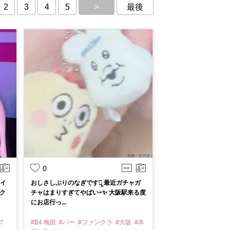
2
3
4
5
>
最後
0
ウイ
おしさしぶりのなぎですꪔ̤̮ 最近ガチャガ
ク
チャはまりすぎてやばい◓✨ 大阪駅来る度
にお店行っ...
フ
#B4 梅田
#バー
#ファンクラ
#大阪
#本