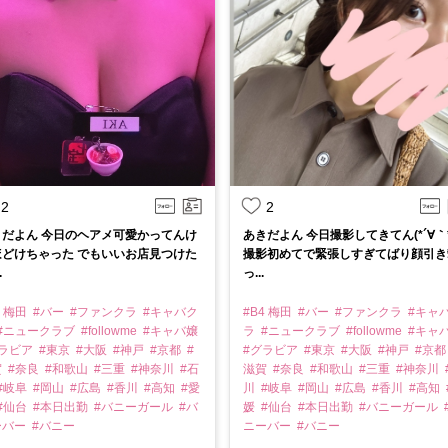
2
2
きだよん 今日のヘアメ可愛かってんけ
あきだよん 今日撮影してきてん(*´∀｀*
ほどけちゃった でもいいお店見つけた
撮影初めてで緊張しすぎてばり顔引き
.
っ...
4 梅田
#バー
#ファンクラ
#キャバク
#B4 梅田
#バー
#ファンクラ
#キャ
#ニュークラブ
#followme
#キャバ嬢
ラ
#ニュークラブ
#followme
#キャ
グラビア
#東京
#大阪
#神戸
#京都
#
#グラビア
#東京
#大阪
#神戸
#京
賀
#奈良
#和歌山
#三重
#神奈川
#石
滋賀
#奈良
#和歌山
#三重
#神奈川
#岐阜
#岡山
#広島
#香川
#高知
#愛
川
#岐阜
#岡山
#広島
#香川
#高知
#仙台
#本日出勤
#バニーガール
#バ
媛
#仙台
#本日出勤
#バニーガール
ーバー
#バニー
ニーバー
#バニー