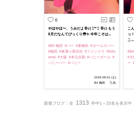
0
やほやほ〜、うみだよ🐰c( ॑꒳ ॑ 🐰c) もう
こん
8月だなんてびっくり😳✨ 今年こそは...
っ！
こ...
#B4 梅田
#バー
#東梅田
#ガールズバー
#梅田
#東通り商店街
#ファンクラ
#follo
#B
wme
#大阪
#本日出勤
#バニーガール
#
#
バニーバー
#バニー
ー
2026.08.01 (土)
うみ
B4 梅田
1313
新着ブログ：全
件中1～20名を表示中