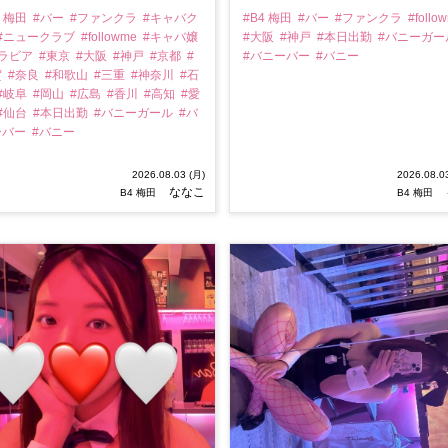
4 梅田
#バー
#ファンクラ
#キャバク
#B4 梅田
#バー
#ファンクラ
#follo
#ニュークラブ
#followme
#キャバ嬢
#大阪
#神戸
#本日出勤
#バニーガー
グラビア
#東京
#大阪
#神戸
#京都
#
#バニーバー
#バニー
賀
#奈良
#和歌山
#三重
#神奈川
#石
#岐阜
#岡山
#広島
#香川
#高知
#愛
#仙台
#本日出勤
#バニーガール
#バ
ーバー
#バニー
2026.08.03 (月)
2026.08.0
ななこ
B4 梅田
B4 梅田