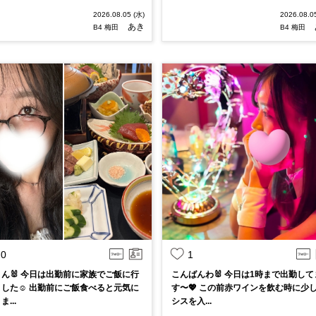
2026.08.05 (水)
2026.08.0
あき
B4 梅田
B4 梅田
0
1
ん🐰 今日は出勤前に家族でご飯に行
こんばんわ🐰 今日は1時まで出勤して
した☺︎ 出勤前にご飯食べると元気に
す〜💖 この前赤ワインを飲む時に少
...
シスを入...