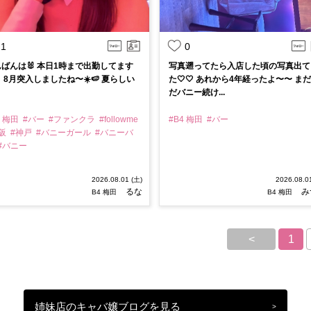
1
0
ばんは🐰 本日1時まで出勤してます
写真遡ってたら入店した頃の写真出て
 8月突入しましたね〜☀️🍉 夏らしい
た🤍🤍 あれから4年経ったよ〜〜 ま
だバニー続け...
4 梅田
#バー
#ファンクラ
#followme
#B4 梅田
#バー
大阪
#神戸
#バニーガール
#バニーバ
#バニー
2026.08.01 (土)
2026.08.0
るな
み
B4 梅田
B4 梅田
<
1
姉妹店のキャバ嬢ブログを見る
>