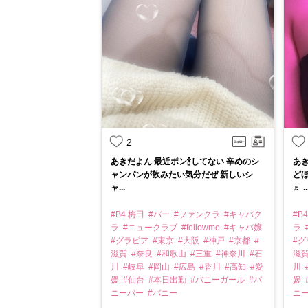
2
あきだよん 最近ポン🍾してない 辛めのシ
あ
ャンパンが飲みたい気分だぜ 新しいシ
ど
ャ...
♬ ..
#B4 梅田
#バー
#ファンクラ
#キャバク
#B
ラ
#ニュークラブ
#followme
#キャバ嬢
ラ
#グラビア
#東京
#大阪
#神戸
#京都
#
#
滋賀
#奈良
#和歌山
#三重
#神奈川
#石
滋
川
#岐阜
#岡山
#広島
#香川
#高知
#愛
川
媛
#仙台
#本日出勤
#バニーガール
#バ
媛
ニーバー
#バニー
ニ