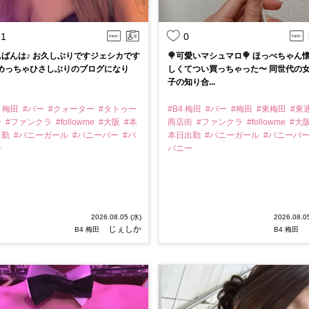
1
0
ばんは♪ お久しぶりですジェシカです
🍭‎可愛いマシュマロ🍭 ほっぺちゃん
‍♂️ めっちゃひさしぶりのブログになり
しくてつい買っちゃった〜 同世代の
子の知り合...
4 梅田
#バー
#クォーター
#タトゥー
#B4 梅田
#バー
#梅田
#東梅田
#東
子
#ファンクラ
#followme
#大阪
#本
商店街
#ファンクラ
#followme
#大
出勤
#バニーガール
#バニーバー
#バ
本日出勤
#バニーガール
#バニーバ
ー
バニー
2026.08.05 (水)
2026.08.0
じぇしか
B4 梅田
B4 梅田